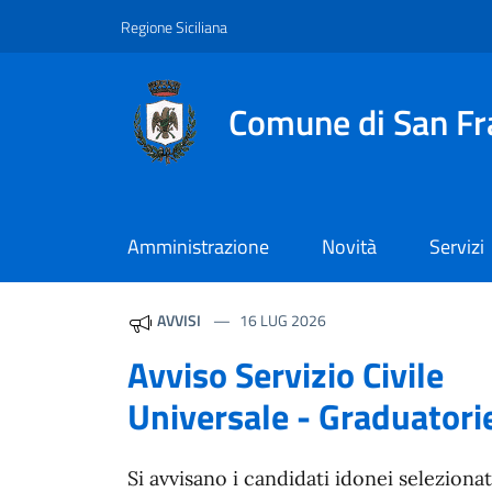
Vai ai contenuti
Vai al footer
Regione Siciliana
Comune di San Fr
Amministrazione
Novità
Servizi
Comune di San Fratell
Contenuti in evidenza
AVVISI
16 LUG 2026
Avviso Servizio Civile
Universale - Graduatorie
Si avvisano i candidati idonei selezionat