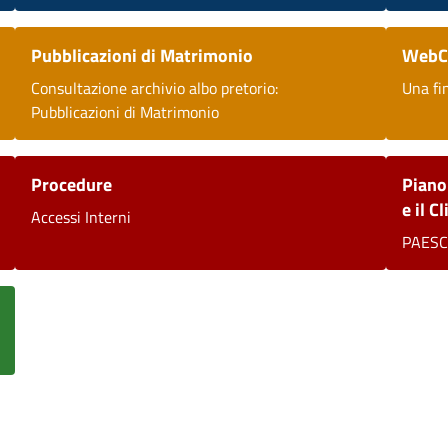
Pubblicazioni di Matrimonio
WebC
Consultazione archivio albo pretorio:
Una fi
Pubblicazioni di Matrimonio
Procedure
Piano
e il C
Accessi Interni
PAES