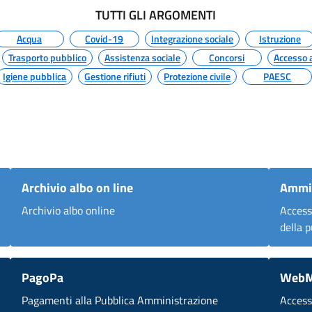
TUTTI GLI ARGOMENTI
Acqua
Covid-19
Integrazione sociale
Istruzione
Trasporto pubblico
Assistenza sociale
Concorsi
Accesso 
Igiene pubblica
Gestione rifiuti
Protezione civile
PAESC
Archivio albo on line
Ammin
Archivio albo online
Access
della 
PagoPa
WebM
Pagamenti alla Pubblica Amministrazione
Accesso