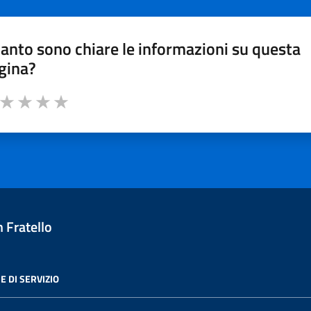
anto sono chiare le informazioni su questa
gina?
a da 1 a 5 stelle la pagina
ta 1 stelle su 5
Valuta 2 stelle su 5
Valuta 3 stelle su 5
Valuta 4 stelle su 5
Valuta 5 stelle su 5
 Fratello
E DI SERVIZIO