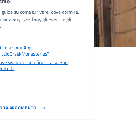
ismo
e guide su come arrivare, dove dormire,
mangiare, cosa fare, gli eventi e gli
ari.
Attivazione App
"ItaloGreekMonasteries"
Live webcam: una finestra su San
Fratello
LORA ARGOMENTO