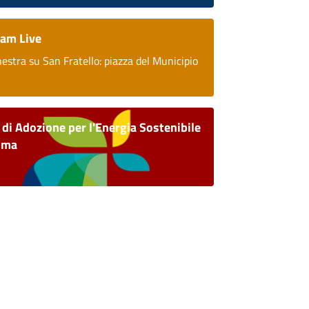
am Live
nestra su San Fratello: piazza del Municipio
 di Adozione per l'Energia Sostenibile
lima
C